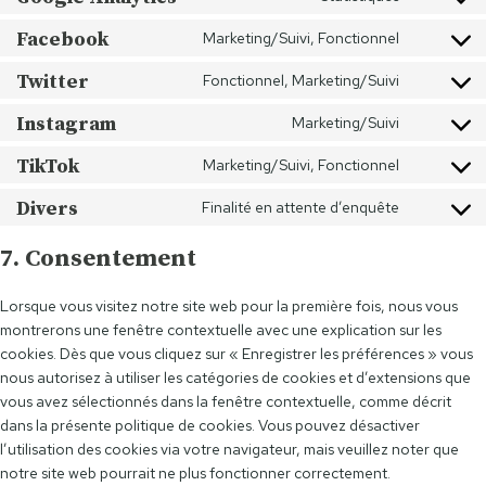
C
n
o
Facebook
s
Marketing/Suivi, Fonctionnel
C
n
e
o
Twitter
s
Fonctionnel, Marketing/Suivi
n
C
n
e
t
o
Instagram
s
Marketing/Suivi
n
t
C
n
e
t
o
o
TikTok
s
Marketing/Suivi, Fonctionnel
n
t
C
s
n
e
t
o
o
e
Divers
s
Finalité en attente d’enquête
n
t
C
s
n
r
e
t
o
o
e
s
7. Consentement
v
n
t
s
n
r
e
i
t
o
e
s
v
n
c
t
Lorsque vous visitez notre site web pour la première fois, nous vous
s
r
e
i
t
e
o
montrerons une fenêtre contextuelle avec une explication sur les
e
v
n
c
t
w
s
cookies. Dès que vous cliquez sur « Enregistrer les préférences » vous
r
i
t
e
o
i
e
nous autorisez à utiliser les catégories de cookies et d’extensions que
v
c
t
g
s
s
r
vous avez sélectionnés dans la fenêtre contextuelle, comme décrit
i
e
o
o
e
t
v
dans la présente politique de cookies. Vous pouvez désactiver
c
f
s
o
r
i
i
l’utilisation des cookies via votre navigateur, mais veuillez noter que
e
a
e
g
v
a
c
notre site web pourrait ne plus fonctionner correctement.
t
c
r
l