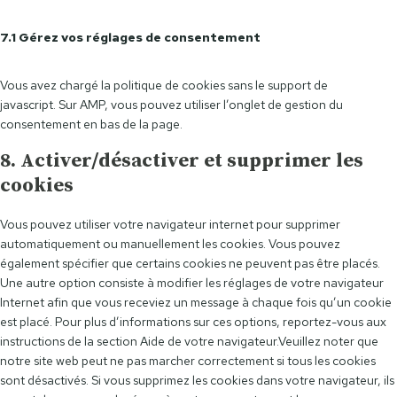
i
e
w
e
v
e
c
i
i
b
i
7.1 Gérez vos réglages de consentement
-
e
n
t
o
c
a
t
s
t
o
e
n
i
t
Vous avez chargé la politique de cookies sans le support de
e
k
d
a
k
a
javascript. Sur AMP, vous pouvez utiliser l’onglet de gestion du
r
i
l
t
g
consentement en bas de la page.
v
y
o
r
e
8. Activer/désactiver et supprimer les
t
k
a
r
i
cookies
m
s
c
s
Vous pouvez utiliser votre navigateur internet pour supprimer
automatiquement ou manuellement les cookies. Vous pouvez
également spécifier que certains cookies ne peuvent pas être placés.
Une autre option consiste à modifier les réglages de votre navigateur
Internet afin que vous receviez un message à chaque fois qu’un cookie
est placé. Pour plus d’informations sur ces options, reportez-vous aux
instructions de la section Aide de votre navigateur.Veuillez noter que
notre site web peut ne pas marcher correctement si tous les cookies
sont désactivés. Si vous supprimez les cookies dans votre navigateur, ils