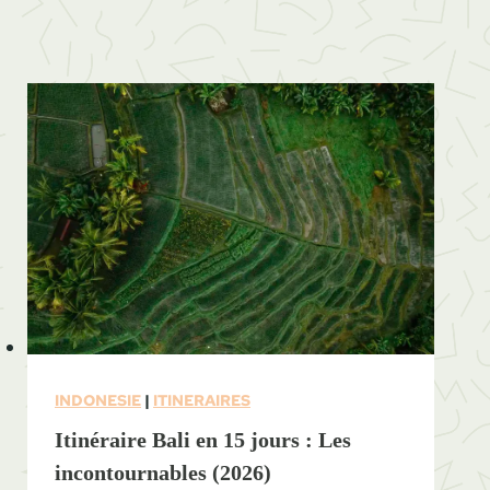
u
i
d
e
2
0
2
6
INDONESIE
|
ITINERAIRES
Itinéraire Bali en 15 jours : Les
incontournables (2026)