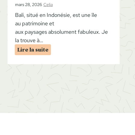
mars 28, 2026
Celia
Bali, situé en Indonésie, est une île
au patrimoine et
aux paysages absolument fabuleux. Je
la trouve à…
I
Lire la suite
t
i
n
é
r
a
i
r
e
B