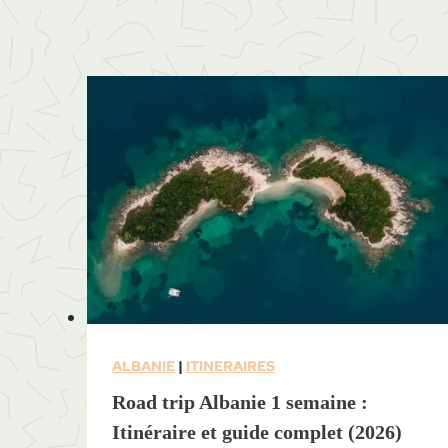
e
t
d
e
7
,
1
0
o
u
1
5
j
ALBANIE
|
ITINERAIRES
o
Road trip Albanie 1 semaine :
u
Itinéraire et guide complet (2026)
r