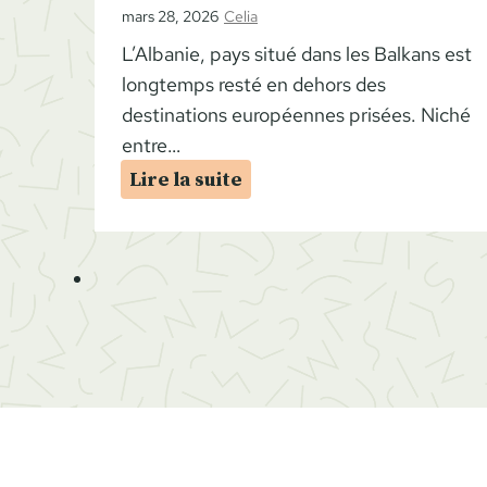
mars 28, 2026
Celia
s
L’Albanie, pays situé dans les Balkans est
longtemps resté en dehors des
destinations européennes prisées. Niché
entre…
R
Lire la suite
o
a
d
t
r
i
p
A
l
b