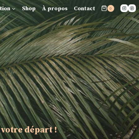
tion
Shop
À propos
Contact
0
 votre départ !