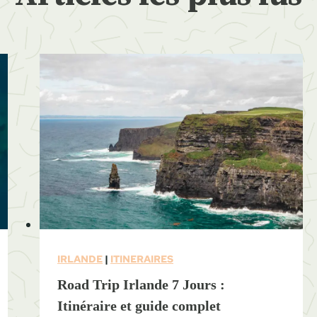
e
s
:
G
u
i
d
e
c
o
m
p
l
IRLANDE
|
ITINERAIRES
e
Road Trip Irlande 7 Jours :
t
Itinéraire et guide complet