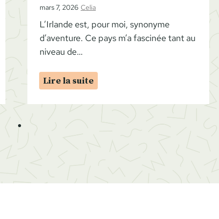
mars 7, 2026
Celia
L’Irlande est, pour moi, synonyme
d’aventure. Ce pays m’a fascinée tant au
niveau de…
R
Lire la suite
o
a
d
T
r
i
p
I
r
l