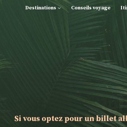
Aller
Destinations
Conseils voyage
It
au
contenu
Si vous optez pour un billet al