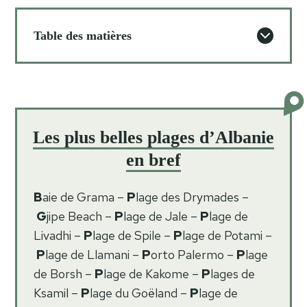
Table des matières
Les plus belles plages d’Albanie
en bref
B
aie de Grama –
P
lage des Drymades –
G
jipe Beach –
P
lage de Jale –
P
lage de
Livadhi –
P
lage de Spile –
P
lage de Potami –
P
lage de Llamani –
P
orto Palermo –
P
lage
de Borsh –
P
lage de Kakome –
P
lages de
Ksamil –
P
lage du Goëland –
P
lage de