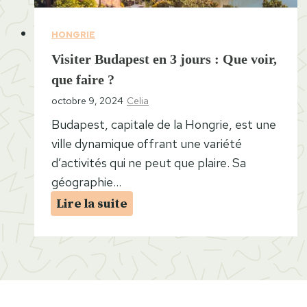
s
R
HONGRIE
u
Visiter Budapest en 3 jours : Que voir,
i
que faire ?
n
octobre 9, 2024
Celia
B
a
Budapest, capitale de la Hongrie, est une
r
ville dynamique offrant une variété
s
d’activités qui ne peut que plaire. Sa
d
géographie…
e
V
Lire la suite
B
i
u
s
d
i
a
t
p
e