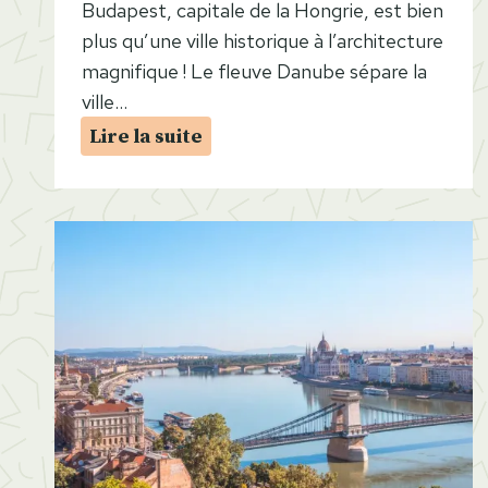
Budapest, capitale de la Hongrie, est bien
plus qu’une ville historique à l’architecture
magnifique ! Le fleuve Danube sépare la
ville…
L
Lire la suite
e
s
6
m
e
i
l
l
e
u
r