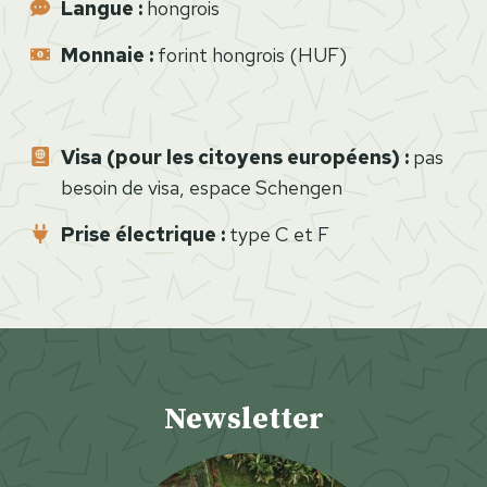
Langue :
hongrois
s
:
Monnaie
:
forint hongrois (HUF)
Q
u
e
Visa (pour les citoyens européens) :
pas
v
besoin de visa, espace Schengen
o
i
Prise électrique :
type C et F
r
,
q
u
e
Newsletter
f
a
i