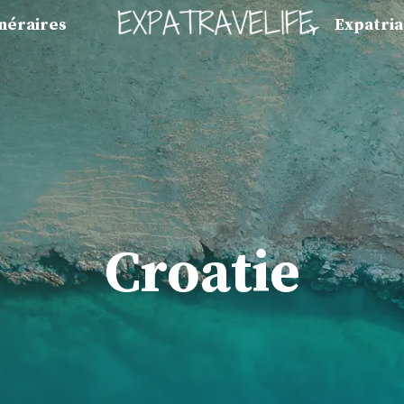
inéraires
Expatria
Croatie