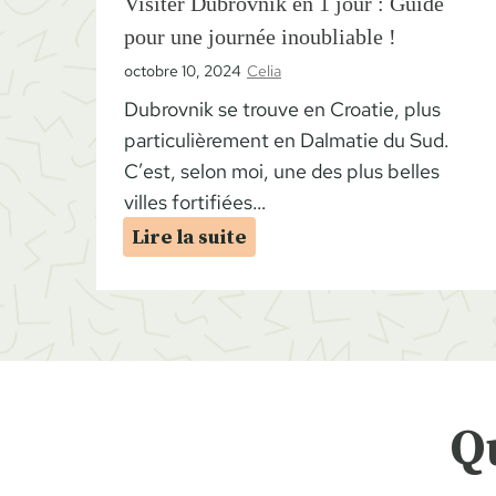
Visiter Dubrovnik en 1 jour : Guide
pour une journée inoubliable !
octobre 10, 2024
Celia
Dubrovnik se trouve en Croatie, plus
particulièrement en Dalmatie du Sud.
C’est, selon moi, une des plus belles
villes fortifiées…
V
Lire la suite
i
s
i
t
e
r
Q
D
u