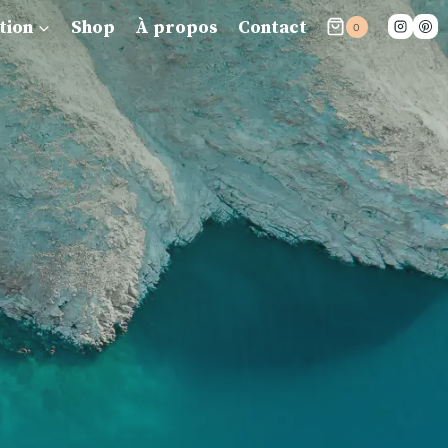
tion
Shop
À propos
Contact
0