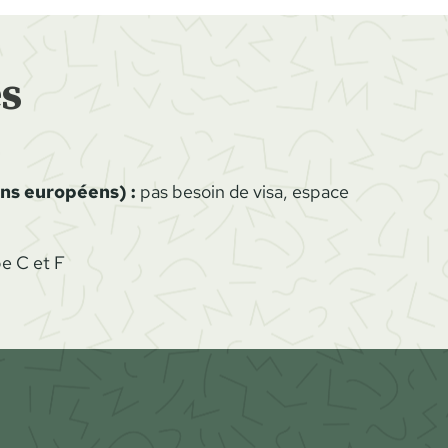
s
ens européens) :
pas besoin de visa, espace
e C et F