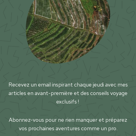
t
o
u
r
n
a
b
l
e
s
Recevez un email inspirant chaque jeudi avec mes
articles en avant-première et des conseils voyage
exclusifs !
Abonnez-vous pour ne rien manquer et préparez
vos prochaines aventures comme un pro.