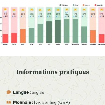
o
n
d
r
e
s
e
n
4
j
o
Informations pratiques
u
r
s
Langue :
anglais
:
I
Monnaie
:
livre sterling (GBP)