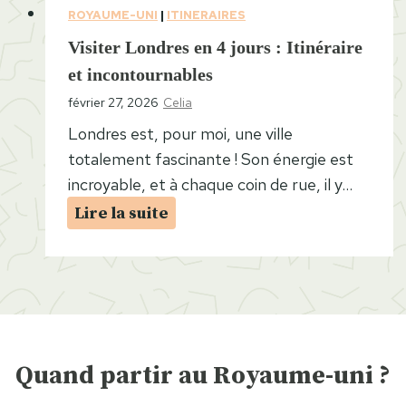
ROYAUME-UNI
|
ITINERAIRES
Visiter Londres en 4 jours : Itinéraire
et incontournables
février 27, 2026
Celia
Londres est, pour moi, une ville
totalement fascinante ! Son énergie est
incroyable, et à chaque coin de rue, il y…
V
Lire la suite
i
s
i
t
e
r
Quand partir au Royaume-uni ?
L