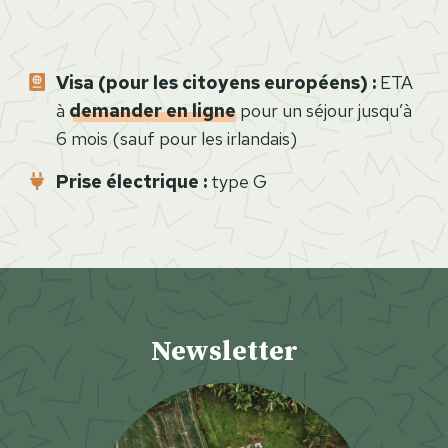
t
i
n
Visa (pour les citoyens européens) :
ETA
é
à
demander en ligne
pour un séjour jusqu’à
r
6 mois (sauf pour les irlandais)
a
i
Prise électrique :
type G
r
e
e
t
i
Newsletter
n
c
o
n