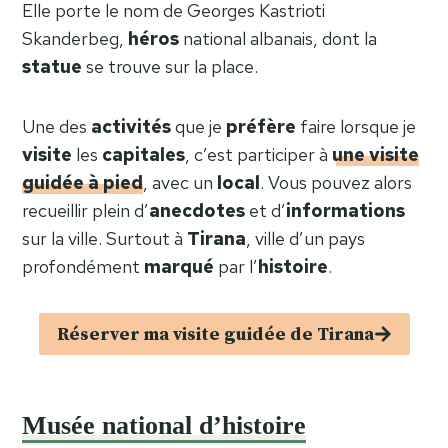
Elle porte le nom de Georges Kastrioti
Skanderbeg,
héros
national albanais, dont la
statue
se trouve sur la place.
Une des
activités
que je
préfère
faire lorsque je
visite
les
capitales
, c’est participer à
une visite
guidée à pied
, avec un
local
. Vous pouvez alors
recueillir plein d’
anecdotes
et d’
informations
sur la ville. Surtout à
Tirana
, ville d’un pays
profondément
marqué
par l’
histoire
.
Réserver ma visite guidée de Tirana
Musée national d’histoire