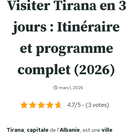
Visiter Tirana en 3
jours : Itinéraire
et programme
complet (2026)
mars 1, 2026
Celia
Celia
4.7/5 - (3 votes)
Tirana
,
capitale
de l’
Albanie
, est une
ville