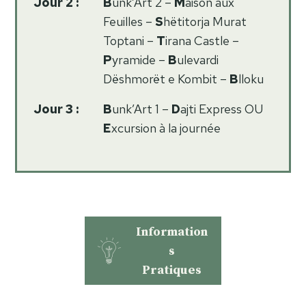
Jour 2 :
B
unk’Art 2 –
M
aison aux
Feuilles –
S
hëtitorja Murat
Toptani –
T
irana Castle –
P
yramide –
B
ulevardi
Dëshmorët e Kombit –
B
lloku
Jour 3 :
B
unk’Art 1 –
D
ajti Express OU
E
xcursion à la journée
Information
s
Pratiques