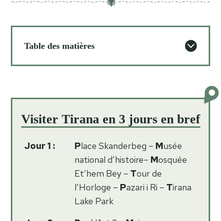
Table des matières
Visiter Tirana en 3 jours en bref
Jour 1 :
P
lace Skanderbeg –
M
usée
national d’histoire–
M
osquée
Et’hem Bey –
T
our de
l’Horloge –
P
azari i Ri –
T
irana
Lake Park