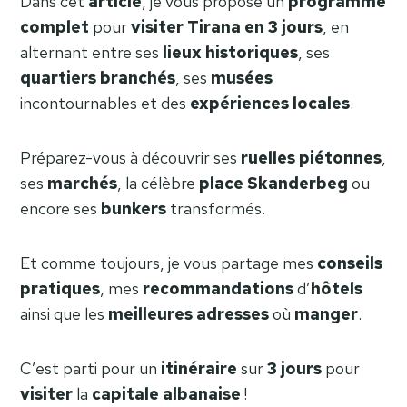
Dans cet
article
, je vous propose un
programme
complet
pour
visiter Tirana en 3 jours
, en
alternant entre ses
lieux
historiques
, ses
quartiers
branchés
, ses
musées
incontournables et des
expériences
locales
.
Préparez-vous à découvrir ses
ruelles
piétonnes
,
ses
marchés
, la célèbre
place
Skanderbeg
ou
encore ses
bunkers
transformés.
Et comme toujours, je vous partage mes
conseils
pratiques
, mes
recommandations
d’
hôtels
ainsi que les
meilleures
adresses
où
manger
.
C’est parti pour un
itinéraire
sur
3 jours
pour
visiter
la
capitale
albanaise
!