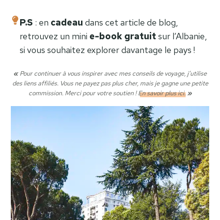
P.S
: en
cadeau
dans cet article de blog,
retrouvez un mini
e-book gratuit
sur l’Albanie,
si vous souhaitez explorer davantage le pays !
«
Pour continuer à vous inspirer avec mes conseils de voyage, j’utilise
des liens affiliés. Vous ne payez pas plus cher, mais je gagne une petite
commission. Merci pour votre soutien !
En savoir plus ici.
»