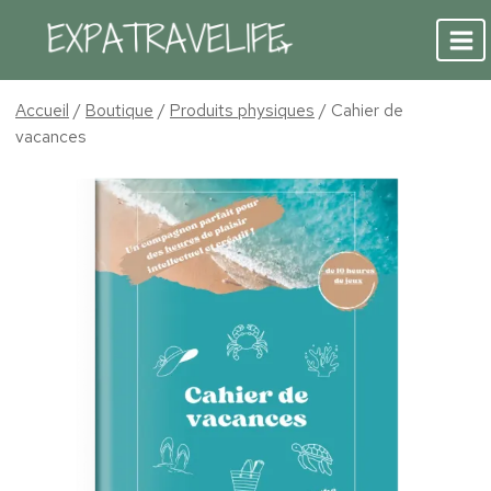
Aller
au
contenu
Accueil
/
Boutique
/
Produits physiques
/
Cahier de
vacances