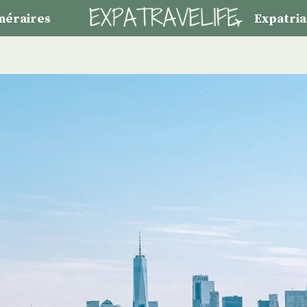
inéraires
Expatria