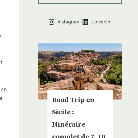
Instagram
LinkedIn
n
t,
 en
a
Road Trip en
Sicile :
Itinéraire
complet de 7, 10