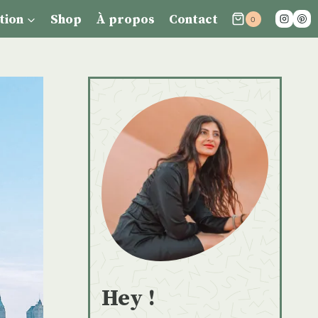
tion
Shop
À propos
Contact
0
Hey !