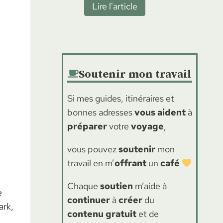
m
L
Lire l'article
i
p
e
l
l
s
l
e
1
a
t
4
g
d
Soutenir mon travail
p
e
e
l
s
Si mes guides, itinéraires et
7
u
d
bonnes adresses
vous aident
à
,
s
e
préparer
votre
voyage
,
1
b
s
0
e
vous pouvez
soutenir
mon
D
o
l
travail en m’
offrant
un
café
o
u
l
l
1
Chaque
soutien
m’aide à
e
o
e
5
continuer
à
créer
du
s
m
ark,
j
contenu
gratuit
et de
p
i