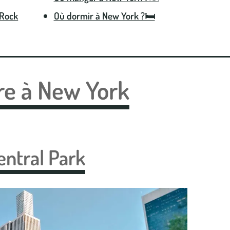
 Rock
Où dormir à New York ?🛏️
re à New York
Central Park