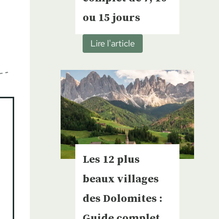
ou 15 jours
R
Lire l'article
o
a
d
T
r
i
p
e
Les 12 plus
n
beaux villages
S
i
des Dolomites :
c
Guide complet