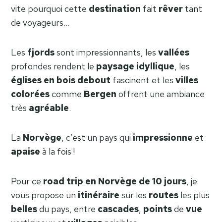
vite pourquoi cette
destination
fait
rêver
tant
de voyageurs…
Les
fjords
sont impressionnants, les
vallées
profondes rendent le
paysage
idyllique
, les
églises
en
bois
debout
fascinent et les
villes
colorées
comme
Bergen
offrent une ambiance
très
agréable
.
La
Norvège
, c’est un pays qui
impressionne
et
apaise
à la fois !
Pour ce
road trip en Norvège de 10 jours
, je
vous propose un
itinéraire
sur les
routes
les plus
belles
du pays, entre
cascades
,
points
de
vue