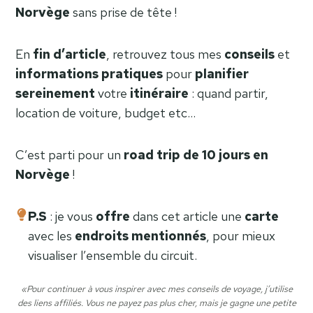
Norvège
sans prise de tête !
En
fin d’article
, retrouvez tous mes
conseils
et
informations
pratiques
pour
planifier
sereinement
votre
itinéraire
: quand partir,
location de voiture, budget etc…
C’est parti pour un
road trip de 10 jours en
Norvège
!
P.S
: je vous
offre
dans cet article une
carte
avec les
endroits
mentionnés
, pour mieux
visualiser l’ensemble du circuit.
«Pour continuer à vous inspirer avec mes conseils de voyage, j’utilise
des liens affiliés. Vous ne payez pas plus cher, mais je gagne une petite