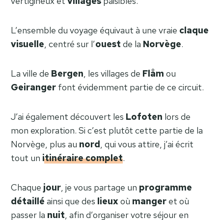
vertigineux et
villages
paisibles.
L’ensemble du voyage équivaut à une vraie
claque
visuelle
, centré sur l’
ouest
de la
Norvège
.
La ville de
Bergen
, les villages de
Flåm
ou
Geiranger
font évidemment partie de ce circuit.
J’ai également découvert les
Lofoten
lors de
mon exploration. Si c’est plutôt cette partie de la
Norvège, plus au
nord
, qui vous attire, j’ai écrit
tout un
itinéraire complet
.
Chaque
jour
, je vous partage un
programme
détaillé
ainsi que des
lieux
où
manger
et où
passer la
nuit
, afin d’organiser votre séjour en