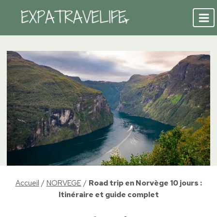
Aller
au
contenu
Accueil
/
NORVEGE
/
Road trip en Norvège 10 jours :
Itinéraire et guide complet